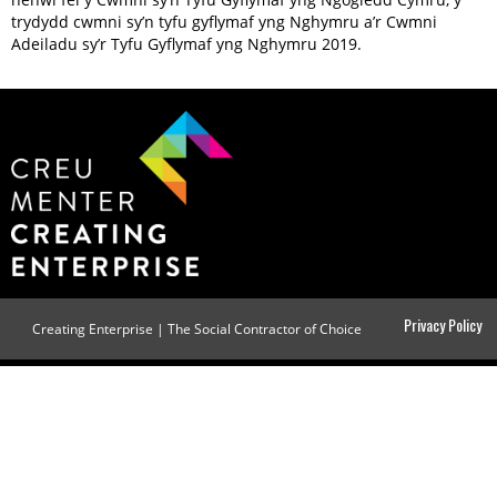
trydydd cwmni sy’n tyfu gyflymaf yng Nghymru a’r Cwmni
Adeiladu sy’r Tyfu Gyflymaf yng Nghymru 2019.
Privacy Policy
Creating Enterprise | The Social Contractor of Choice