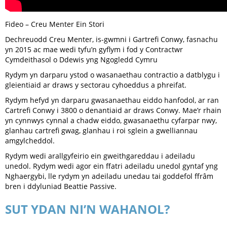
Fideo – Creu Menter Ein Stori
Dechreuodd Creu Menter, is-gwmni i Gartrefi Conwy, fasnachu
yn 2015 ac mae wedi tyfu’n gyflym i fod y Contractwr
Cymdeithasol o Ddewis yng Ngogledd Cymru
Rydym yn darparu ystod o wasanaethau contractio a datblygu i
gleientiaid ar draws y sectorau cyhoeddus a phreifat.
Rydym hefyd yn darparu gwasanaethau eiddo hanfodol, ar ran
Cartrefi Conwy i 3800 o denantiaid ar draws Conwy. Mae’r rhain
yn cynnwys cynnal a chadw eiddo, gwasanaethu cyfarpar nwy,
glanhau cartrefi gwag, glanhau i roi sglein a gwelliannau
amgylcheddol.
Rydym wedi arallgyfeirio ein gweithgareddau i adeiladu
unedol. Rydym wedi agor ein ffatri adeiladu unedol gyntaf yng
Nghaergybi, lle rydym yn adeiladu unedau tai goddefol ffrâm
bren i ddyluniad Beattie Passive.
SUT YDAN NI’N WAHANOL?