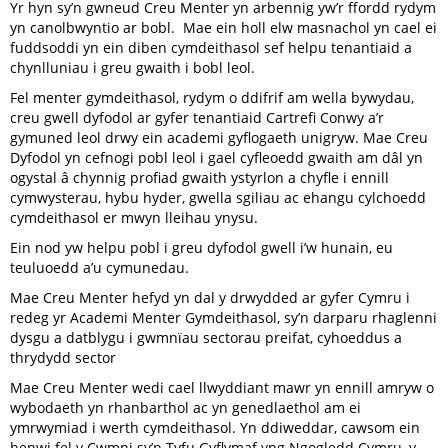
Yr hyn sy’n gwneud Creu Menter yn arbennig yw’r ffordd rydym
yn canolbwyntio ar bobl. Mae ein holl elw masnachol yn cael ei
fuddsoddi yn ein diben cymdeithasol sef helpu tenantiaid a
chynlluniau i greu gwaith i bobl leol.
Fel menter gymdeithasol, rydym o ddifrif am wella bywydau,
creu gwell dyfodol ar gyfer tenantiaid Cartrefi Conwy a’r
gymuned leol drwy ein academi gyflogaeth unigryw. Mae Creu
Dyfodol yn cefnogi pobl leol i gael cyfleoedd gwaith am dâl yn
ogystal â chynnig profiad gwaith ystyrlon a chyfle i ennill
cymwysterau, hybu hyder, gwella sgiliau ac ehangu cylchoedd
cymdeithasol er mwyn lleihau ynysu.
Ein nod yw helpu pobl i greu dyfodol gwell i’w hunain, eu
teuluoedd a’u cymunedau.
Mae Creu Menter hefyd yn dal y drwydded ar gyfer Cymru i
redeg yr Academi Menter Gymdeithasol, sy’n darparu rhaglenni
dysgu a datblygu i gwmnïau sectorau preifat, cyhoeddus a
thrydydd sector
Mae Creu Menter wedi cael llwyddiant mawr yn ennill amryw o
wybodaeth yn rhanbarthol ac yn genedlaethol am ei
ymrwymiad i werth cymdeithasol. Yn ddiweddar, cawsom ein
henwi fel y Cwmni sy’n Tyfu Gyflymaf yng Ngogledd Cymru, y