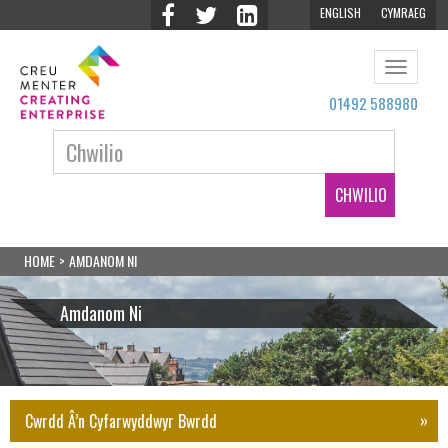
ENGLISH
CYMRAEG
Toggle
navigat
01492 588980
Chwilio:
HOME
>
AMDANOM NI
Amdanom Ni
Cwrdd Â’n Cyfarwyddwyr Bwrdd