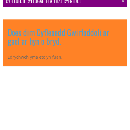
CYFLEOEDD CYFLOGAETH A THAL CYFREDOL
Does dim Cyfleoedd Gwirfoddoli ar
gael ar hyn o bryd.
Edrychwch yma eto yn fuan.