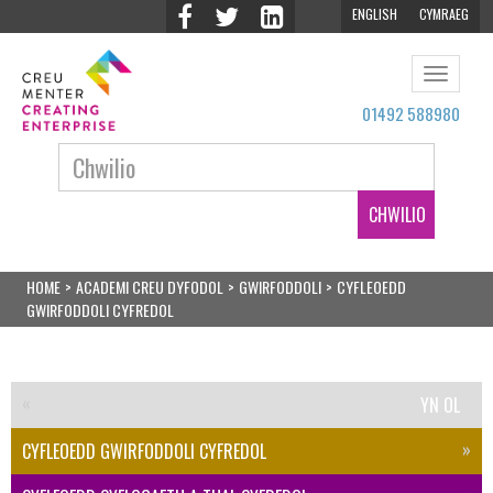
ENGLISH
CYMRAEG
Toggle
navigat
01492 588980
Chwilio:
HOME
>
ACADEMI CREU DYFODOL
>
GWIRFODDOLI
>
CYFLEOEDD
GWIRFODDOLI CYFREDOL
YN OL
CYFLEOEDD GWIRFODDOLI CYFREDOL