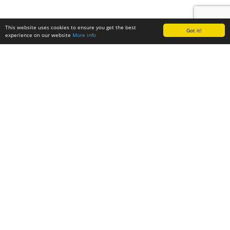
This website uses cookies to ensure you get the best
Got it!
experience on our website
More info